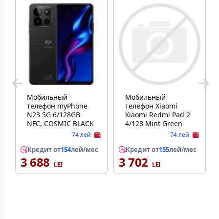
Мобильный
Мобильный
телефон myPhone
телефон Xiaomi
N23 5G 6/128GB
Xiaomi Redmi Pad 2
NFC, COSMIC BLACK
4/128 Mint Green
74 лей
74 лей
Кредит от
154
лей/мес
Кредит от
155
лей/мес
3 688
3 702