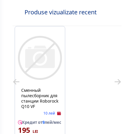
Produse vizualizate recent
Сменный
пылесборник для
станции Roborock
Q10 VF
10 лей
Кредит от
9
лей/мес
195