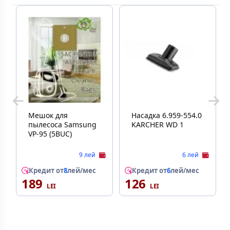
Мешок для
Насадка 6.959-554.0
пылесоса Samsung
KARCHER WD 1
VP-95 (5BUC)
9 лей
6 лей
Кредит от
8
лей/мес
Кредит от
6
лей/мес
189
126