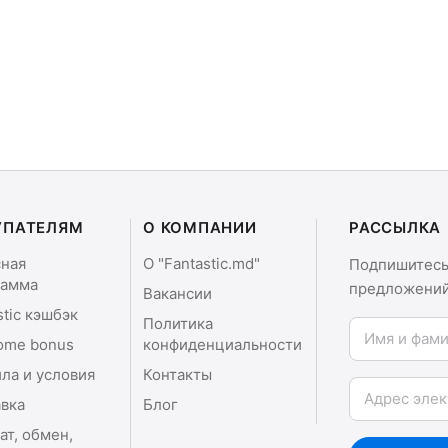
УПАТЕЛЯМ
О КОМПАНИИ
РАССЫЛКА
сная
О "Fantastic.md"
Подпишитесь 
рамма
предложений
Вакансии
stic кэшбэк
Политика
Имя и фамили
ome bonus
конфиденциальности
ла и условия
Контакты
Email
вка
Блог
ат, обмен,