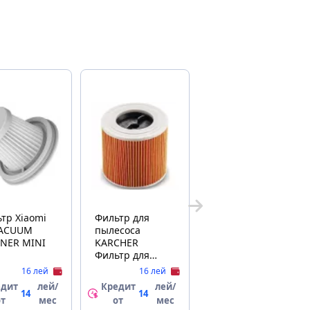
Xiaomi
Фильтр для
VACUUM
пылесоса
ANER MINI
KARCHER
Фильтр для
пылесоса
16 лей
16 лей
Karcher 2.863-
едит
лей/
Кредит
лей/
303.0 Filtru
14
14
от
мес
от
мес
cartuș WD/SE