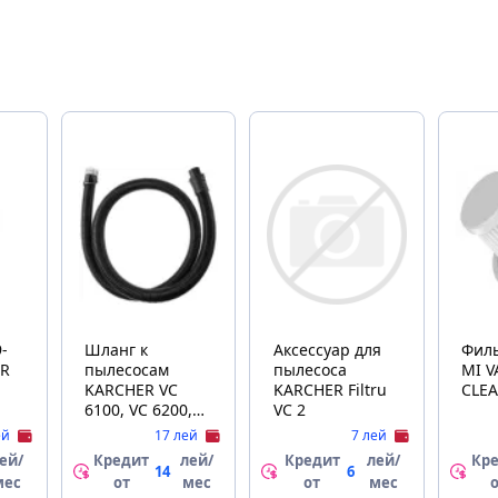
-
Шланг к
Аксессуар для
Фильтр 
ER
пылесосам
пылесоса
MI 
KARCHER VC
KARCHER Filtru
CLE
6100, VC 6200,
VC 2
VC 6300, DS
ей
17 лей
7 лей
5.800, DS 6, DS
ей/
Кредит
лей/
Кредит
лей/
Кр
6000 (6.901-
14
6
мес
от
мес
от
мес
058.0)