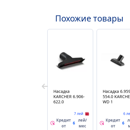
Похожие товары
Насадка
Насадка 6.959
KARCHER 6.906-
554.0 KARCH
622.0
WD 1
7 лей
6 л
Кредит
лей/
Кредит
л
6
6
от
мес
от