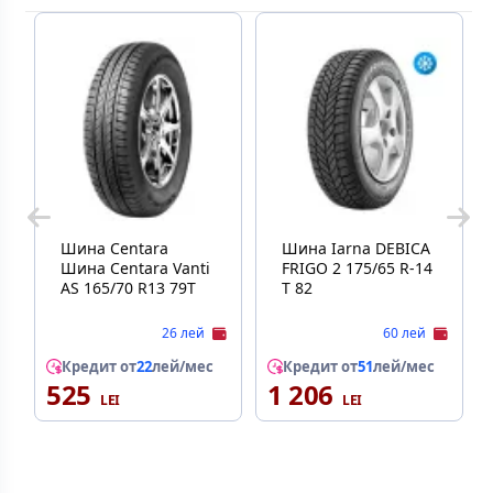
Шина Centara
Шина Iarna DEBICA
Шина Centara Vanti
FRIGO 2 175/65 R-14
AS 165/70 R13 79T
T 82
26 лей
60 лей
Кредит от
22
лей/мес
Кредит от
51
лей/мес
525
1 206