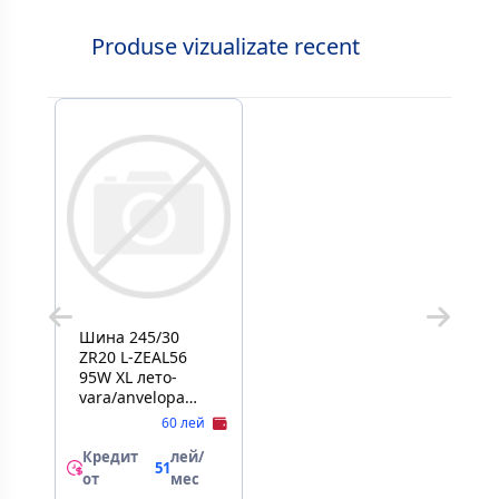
Produse vizualizate recent
Шина 245/30
ZR20 L-ZEAL56
95W XL лето-
vara/anvelopa
pneumatica
60 лей
Кредит
лей/
51
от
мес