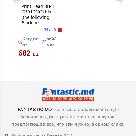
Print Head BH-4
(0691C002) black,
(the following
Black ink
cartridges:GI-
34 лей
490Bk) for Priters
Pixma
Кредит
лей/
29
G1411/15/16,2411/15/16,3411/15/16
от
мес
682
FANTASTIC.MD
– это ваше онлайн-место для
безопасных, быстрых и приятных покупок,
предлагающее все, что вам нужно, в одном клике.