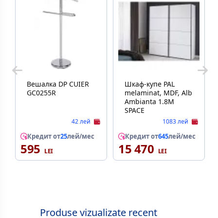
Вешалка DP CUIER
Шкаф-купе PAL
GC0255R
melaminat, MDF, Alb
Ambianta 1.8M
SPACE
42 лей
1083 лей
Кредит от
25
лей/мес
Кредит от
645
лей/мес
595
15 470
Produse vizualizate recent