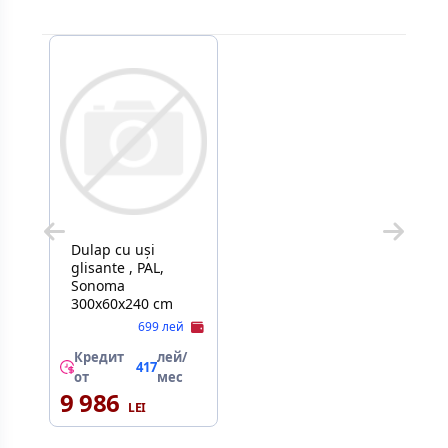
Dulap cu uși
glisante , PAL,
Sonoma
300x60x240 cm
699 лей
Кредит
лей/
417
от
мес
9 986