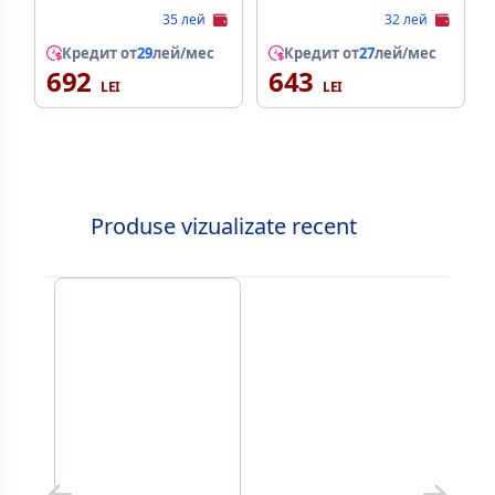
35 лей
32 лей
Кредит от
29
лей/мес
Кредит от
27
лей/мес
692
643
Produse vizualizate recent