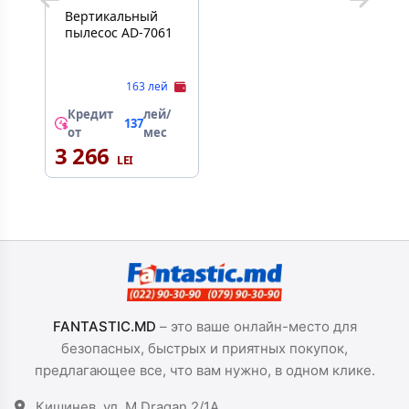
Вертикальный
пылесос AD-7061
163 лей
Кредит
лей/
137
от
мес
3 266
FANTASTIC.MD
– это ваше онлайн-место для
безопасных, быстрых и приятных покупок,
предлагающее все, что вам нужно, в одном клике.
Кишинев, ул. M.Dragan 2/1A