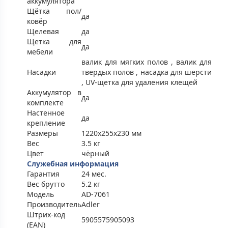
аккумулятора
Щётка пол/
да
ковёр
Щелевая
да
Щетка для
да
мебели
валик для мягких полов , валик для
Насадки
твердых полов , насадка для шерсти
, UV-щетка для удаления клещей
Аккумулятор в
да
комплекте
Настенное
да
крепление
Размеры
1220x255x230 мм
Вес
3.5 кг
Цвет
чёрный
Служебная информация
Гарантия
24 мес.
Вес брутто
5.2 кг
Модель
AD-7061
Производитель
Adler
Штрих-код
5905575905093
(EAN)