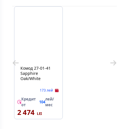
Комод 27-01-41
Sapphire
Oak/White
173 лей
Кредит
лей/
104
от
мес
2 474