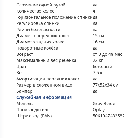
Сложение одной рукой
да
Количество колес
4
Горизонтальное положение спинки
да
Регулировка спинки
да
Ремни безопасности
да
Диаметр передних колёс
15 см
Диаметр задних колёс
16 см
Поворотные колёса
да
Возраст
от 0 до 48 мес
Максимальный вес ребенка
22 кг
Цвет
бежевый
Вес
7.5 кг
Амортизация передних колёс
да
Размер в сложенном виде
77x52x34 см
Бампер
да
Служебная информация
Модель
Grav Beige
Производитель
Qplay
Штрих-код (EAN)
5061047482582