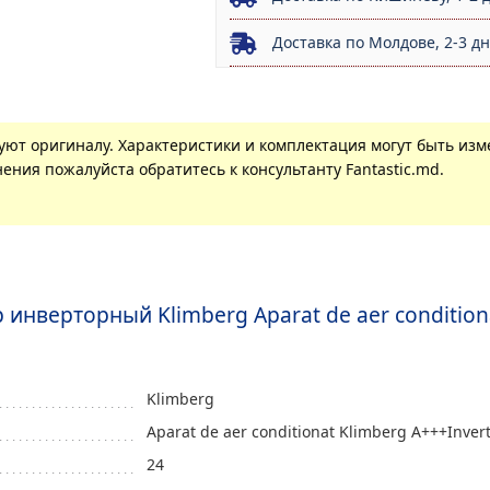
Доставка по Молдове, 2-3 д
вуют оригиналу. Характеристики и комплектация могут быть из
ения пожалуйста обратитесь к консультанту Fantastic.md.
инверторный Klimberg Aparat de aer conditiona
Klimberg
Aparat de aer conditionat Klimberg A+++Inver
24