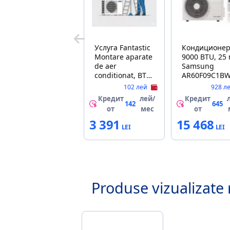
Услуга Fantastic
Кондиционе
Montare aparate
9000 BTU, 25
de aer
Samsung
conditionat, BTU
AR60F09C1B
12000
INVERTER R3
102 лей
928 л
WI-FI
Кредит
лей/
Кредит
142
645
от
мес
от
3 391
15 468
Produse vizualizate 