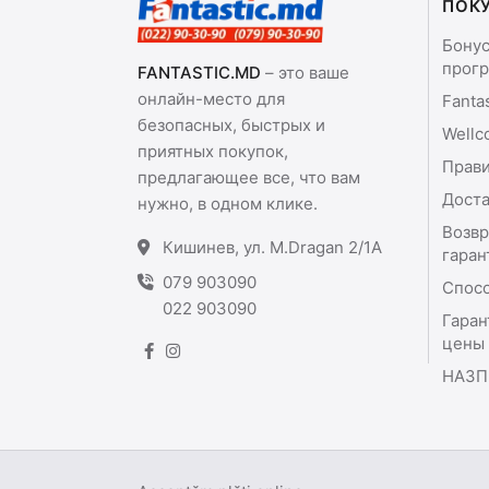
ПОК
Бону
прог
FANTASTIC.MD
– это ваше
онлайн-место для
Fanta
безопасных, быстрых и
Wellc
приятных покупок,
Прави
предлагающее все, что вам
Доста
нужно, в одном клике.
Возвр
Кишинев, ул. M.Dragan 2/1A
гаран
079 903090
Спос
022 903090
Гаран
цены
НАЗП