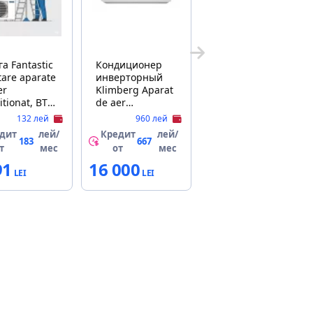
tastic
Кондиционер
are aparate
инверторный
er
Klimberg Aparat
itionat, BTU
de aer
0-24000
conditionat
132 лей
960 лей
Klimberg
дит
лей/
Кредит
лей/
A+++Invertor
183
667
т
мес
от
мес
KBP-24/EU
91
16 000