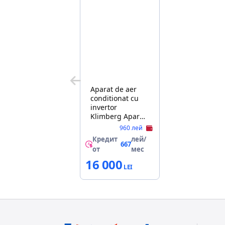
Aparat de aer
conditionat cu
invertor
Klimberg Aparat
de aer
960 лей
conditionat
Кредит
лей/
Klimberg
667
от
мес
A+++Invertor
16 000
KBP-24/EU