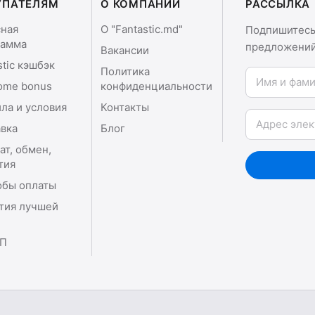
УПАТЕЛЯМ
О КОМПАНИИ
РАССЫЛКА
сная
О "Fantastic.md"
Подпишитесь 
рамма
предложений
Вакансии
stic кэшбэк
Политика
Имя и фамили
ome bonus
конфиденциальности
ла и условия
Контакты
Email
вка
Блог
ат, обмен,
тия
обы оплаты
тия лучшей
П