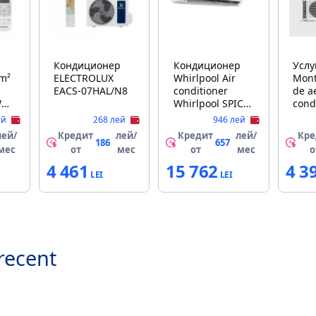
р
Кондиционер
Кондиционер
Услуга Fan
 m²
ELECTROLUX
Whirlpool Air
Mont
EACS-07HAL/N8
conditioner
de a
WNUA
Whirlpool SPICR
cond
2
318W 18000BTU
1800
ей
268 лей
946 лей
лей/
Кредит
лей/
Кредит
лей/
Кре
186
657
мес
от
мес
от
мес
о
4 461
15 762
4 3
recent