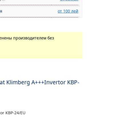
ня
от 100 лей
менены производителем без
t Klimberg A+++Invertor KBP-
tor KBP-24/EU