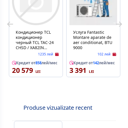
Кондиционер TCL
Услуга Fantastic
кондиционер
Montare aparate de
черный TCL TAC-24
aer conditionat, BTU
CHSD / XA82IN
9000
inverter wi-fi
1235 лей
102 лей
Кредит от
858
лей/мес
Кредит от
142
лей/мес
20 579
3 391
Produse vizualizate recent