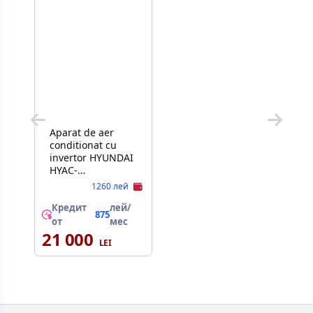
Aparat de aer
conditionat cu
invertor HYUNDAI
HYAC-
(12CHSD\18CHSD\24CHSD\09CHSD)09CHSD/TP61I
1260 лей
R32 Wi-Fi Smart
Air PRO
Кредит
лей/
875
от
мес
21 000