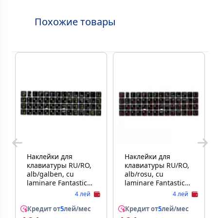
Похожие товары
Наклейки для
Наклейки для
клавиатуры RU/RO,
клавиатуры RU/RO,
alb/galben, cu
alb/rosu, cu
laminare Fantastic
laminare Fantastic
[003]
[001
4 лей
4 лей
Кредит от
5
лей/мес
Кредит от
5
лей/мес