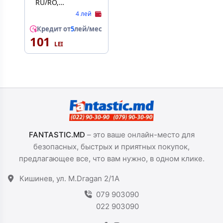
RU/RO,
transparent/verde,
4 лей
cu laminare
Кредит от
5
лей/мес
101
FANTASTIC.MD
– это ваше онлайн-место для
безопасных, быстрых и приятных покупок,
предлагающее все, что вам нужно, в одном клике.
Кишинев, ул. M.Dragan 2/1A
079 903090
022 903090