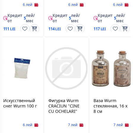
ASS.5X5X6CM
6 лей
6 лей
6 лей
Кредит
лей/
Кредит
лей/
Кредит
лей/
5
5
5
от
мес
от
мес
от
мес
111
114
117
Искусственный
Фигурка Wurm
Ваза Wurm
снег Wurm 100 г
CRACIUN "CINE
стеклянная, 16 x
CU OCHELARI"
8 см
6 лей
7 лей
7 лей