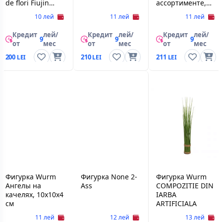
de flori Fiujin
ассортименте,
d16*30 cm
11 x 11 x 5 cм
10 лей
11 лей
11 лей
Aleana
Кредит
лей/
Кредит
лей/
Кредит
лей/
9
9
9
от
мес
от
мес
от
мес
200
210
211
Фигурка Wurm
Фигурка None 2-
Фигурка Wurm
Ангелы на
Ass
COMPOZITIE DIN
качелях, 10х10х4
IARBA
см
ARTIFICIALA
11 лей
12 лей
13 лей