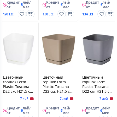
Кредит
лей/
Кредит
лей/
Кредит
лей/
5
6
6
от
мес
от
мес
от
мес
120
130
134
Цветочный
Цветочный
Цветочный
горшок Form
горшок Form
горшок Form
Plastic Toscana
Plastic Toscana
Plastic Toscana
D22 см, H21.5 см,
D22 см, H21.5 см,
D22 см, H21.5 см,
V40 l, белый
V40 l, бежевый
V40 l, Бетон
7 лей
7 лей
7 лей
Кредит
лей/
Кредит
лей/
Кредит
лей/
6
6
6
от
мес
от
мес
от
мес