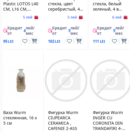
Plastic LOTOS L40
стекла, цвет
стекла, белый
CM, L16 CM,
серебристый, 4 в
зеленый, 4 в
H10,3 CM, V2 L,
асс., 6x6x6 см
асс., 8х8х8 см
5 лей
5 лей
6 лей
ANTRACIT
Кредит
лей/
Кредит
лей/
Кредит
лей/
4
5
5
от
мес
от
мес
от
мес
95
102
111
Ваза Wurm
Фигурка Wurm
Фигурка Wurm
стеклянная, 16 x
CIUPEARCA
INGER CU
5 cм
CERAMICA ,
CORONITA DIN
CAFENIE 2-ASS
TRANDAFIRI 4-