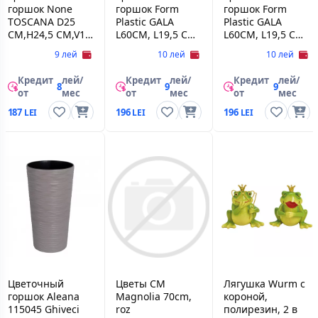
горшок None
горшок Form
горшок Form
TOSCANA D25
Plastic GALA
Plastic GALA
CM,H24,5 CM,V11
L60CM, L19,5 CM,
L60CM, L19,5 CM,
L, BEJ
H16,5 CM, V4,3 L,
H16,5 CM, V4,3 L,
9 лей
10 лей
10 лей
ANTRACIT
TERECOTA
Кредит
лей/
Кредит
лей/
Кредит
лей/
8
9
9
от
мес
от
мес
от
мес
187
196
196
Цветочный
Цветы CM
Лягушка Wurm с
горшок Aleana
Magnolia 70cm,
короной,
115045 Ghiveci
roz
полирезин, 2 в