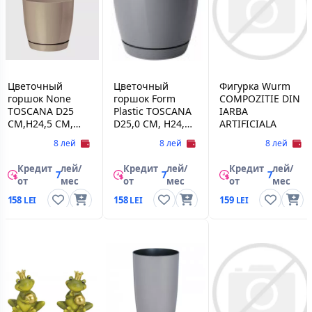
Цветочный
Цветочный
Фигурка Wurm
горшок None
горшок Form
COMPOZITIE DIN
TOSCANA D25
Plastic TOSCANA
IARBA
CM,H24,5 CM,
D25,0 CM, H24,5
ARTIFICIALA
V9,0 L, BEJ
CM,V9 L, BETON
8 лей
8 лей
8 лей
Кредит
лей/
Кредит
лей/
Кредит
лей/
7
7
7
от
мес
от
мес
от
мес
158
158
159