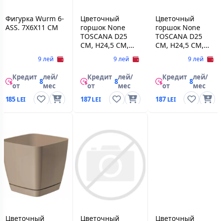
Фигурка Wurm 6-
Цветочный
Цветочный
ASS. 7X6X11 CM
горшок None
горшок None
TOSCANA D25
TOSCANA D25
CM, H24,5 CM,
CM, H24,5 CM,
V11 L, ALB
V11 L, BETON
9 лей
9 лей
9 лей
Кредит
лей/
Кредит
лей/
Кредит
лей/
8
8
8
от
мес
от
мес
от
мес
185
187
187
Цветочный
Цветочный
Цветочный