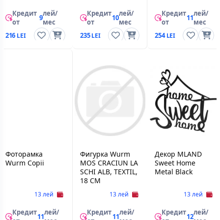
Кредит
лей/
Кредит
лей/
Кредит
лей/
9
10
11
от
мес
от
мес
от
мес
216
235
254
Фоторамка
Фигурка Wurm
Декор MLAND
Wurm Copii
MOS CRACIUN LA
Sweet Home
SCHI ALB, TEXTIL,
Metal Black
18 CM
13 лей
13 лей
13 лей
Кредит
лей/
Кредит
лей/
Кредит
лей/
11
11
12