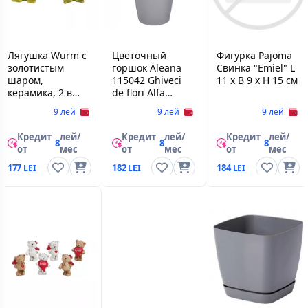
Лягушка Wurm с
Цветочный
Фигурка Pajoma
золотистым
горшок Aleana
Свинка "Emiel" L
шаром,
115042 Ghiveci
11 x B 9 x H 15 см
керамика, 2 в
de flori Alfa
ассортименте, 15
d16*30 cm
9 лей
9 лей
9 лей
см
Aleana
Кредит
лей/
Кредит
лей/
Кредит
лей/
8
8
8
от
мес
от
мес
от
мес
177
182
184