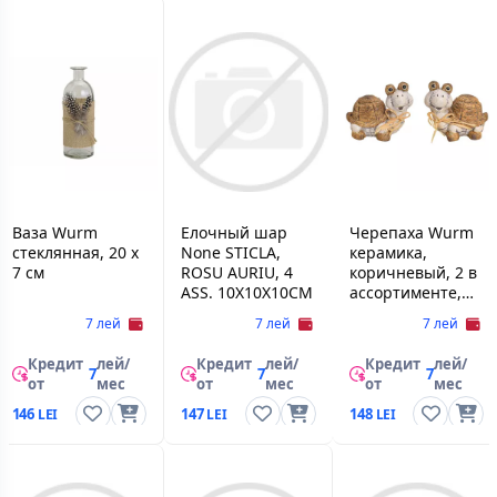
Ваза Wurm
Елочный шар
Черепаха Wurm
стеклянная, 20 x
None STICLA,
керамика,
7 cм
ROSU AURIU, 4
коричневый, 2 в
ASS. 10X10X10CM
ассортименте,
12 x 10 x 7 cм
7 лей
7 лей
7 лей
Кредит
лей/
Кредит
лей/
Кредит
лей/
7
7
7
от
мес
от
мес
от
мес
146
147
148