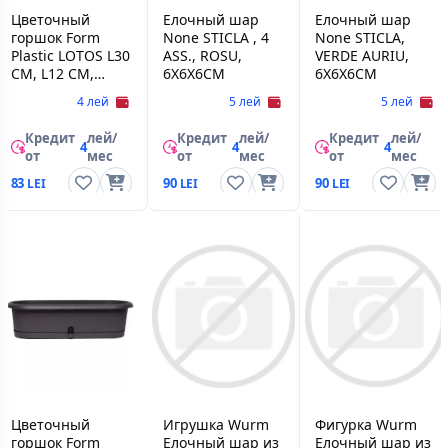
Цветочный
Елочный шар
Елочный шар
горшок Form
None STICLA , 4
None STICLA,
Plastic LOTOS L30
ASS., ROSU,
VERDE AURIU,
CM, L12 CM,
6X6X6CM
6X6X6CM
H10,3 CM, V2 L,
4 лей
5 лей
5 лей
CREM
Кредит
лей/
Кредит
лей/
Кредит
лей/
4
4
4
от
мес
от
мес
от
мес
83
90
90
Цветочный
Игрушка Wurm
Фигурка Wurm
горшок Form
Елочный шар из
Елочный шар из