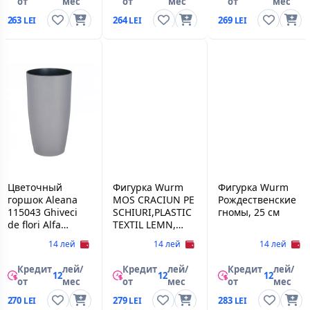
от
мес
от
мес
от
мес
263
264
269
Цветочный
Фигурка Wurm
Фигурка Wurm
горшок Aleana
MOS CRACIUN PE
Рождественские
115043 Ghiveci
SCHIURI,PLASTIC
гномы, 25 см
de flori Alfa
TEXTIL LEMN,
d22*41.5 cm
13X10X18 CM
14 лей
14 лей
14 лей
Aleana
Кредит
лей/
Кредит
лей/
Кредит
лей/
12
12
12
от
мес
от
мес
от
мес
270
279
283