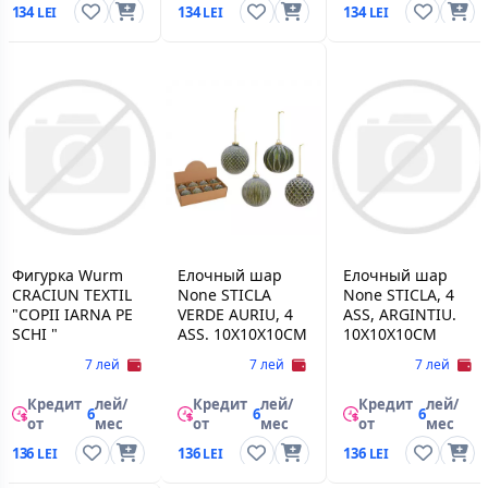
134
134
134
Фигурка Wurm
Елочный шар
Елочный шар
CRACIUN TEXTIL
None STICLA
None STICLA, 4
"COPII IARNA PE
VERDE AURIU, 4
ASS, ARGINTIU.
SCHI "
ASS. 10X10X10CM
10X10X10CM
7 лей
7 лей
7 лей
Кредит
лей/
Кредит
лей/
Кредит
лей/
6
6
6
от
мес
от
мес
от
мес
136
136
136