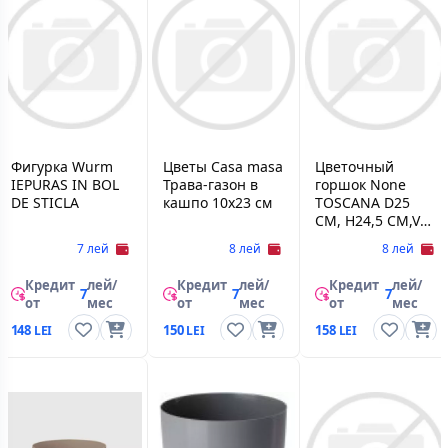
Фигурка Wurm
Цветы Casa masa
Цветочный
IEPURAS IN BOL
Трава-газон в
горшок None
DE STICLA
кашпо 10x23 см
TOSCANA D25
CM, H24,5 CM,V9
L, ALB
7 лей
8 лей
8 лей
Кредит
лей/
Кредит
лей/
Кредит
лей/
7
7
7
от
мес
от
мес
от
мес
148
150
158