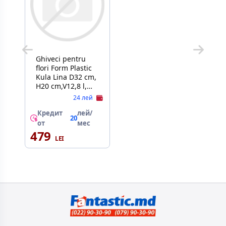
Ghiveci pentru
flori Form Plastic
Kula Lina D32 cm,
H20 cm,V12,8 l,
v5,5 l, antracit
24 лей
Кредит
лей/
20
от
мес
479