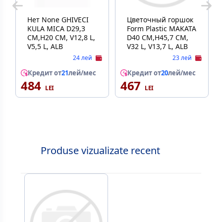
Нет None GHIVECI
Цветочный горшок
KULA MICA D29,3
Form Plastic MAKATA
CM,H20 CM, V12,8 L,
D40 CM,H45,7 CM,
V5,5 L, ALB
V32 L, V13,7 L, ALB
24 лей
23 лей
Кредит от
21
лей/мес
Кредит от
20
лей/мес
484
467
Produse vizualizate recent