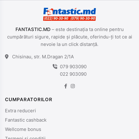
FANTASTIC.MD
– este destinația ta online pentru
cumpărături sigure, rapide și plăcute, oferindu-ți tot ce ai
nevoie la un click distanță.
Chisinau, str. M.Dragan 2/1A
079 903090
022 903090
CUMPARATORILOR
Extra reduceri
Fantastic cashback
Wellcome bonus
Termeni si conditii