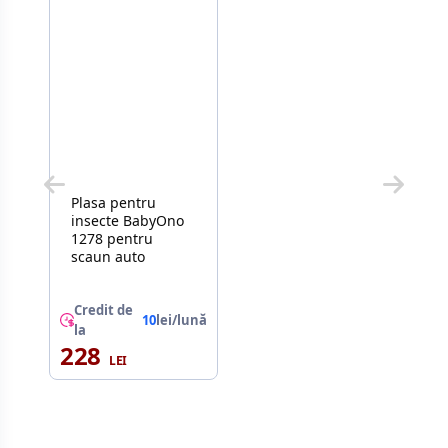
Plasa pentru
insecte BabyOno
1278 pentru
scaun auto
Credit de
10
lei/lună
la
228