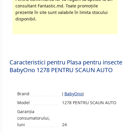
consultant Fantastic.md. Toate promoţiile
prezente în site sunt valabile în limita stocului
disponibil.
Caracteristici pentru Plasa pentru insecte
BabyOno 1278 PENTRU SCAUN AUTO
Brand
(
BabyOno
)
Model
1278 PENTRU SCAUN AUTO
Garanția
consumatorului,
luni
24