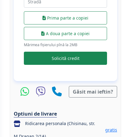
Prima parte a copiei
A doua parte a copiei
Mărimea fișierului pînă la 2МB
Solicită credit
Găsit mai ieftin?
Optiuni de livrare
Ridicarea personala (Chisinau, str.
gratis
M.Dragan 2/1A)