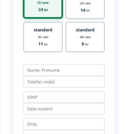
12 rate
24 rate
24
14
lei
lei
standard
standard
36 rate
48 rate
11
9
lei
lei