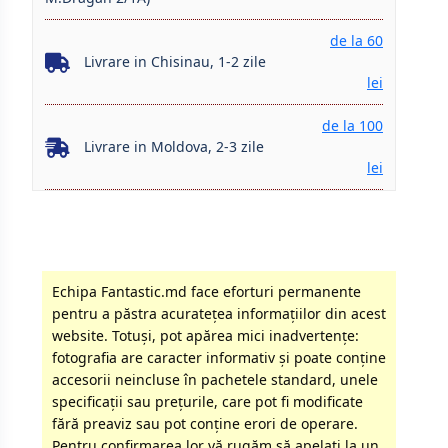
de la 60
Livrare in Chisinau, 1-2 zile
lei
de la 100
Livrare in Moldova, 2-3 zile
lei
Echipa Fantastic.md face eforturi permanente
pentru a păstra acurateţea informaţiilor din acest
website. Totuși, pot apărea mici inadvertenţe:
fotografia are caracter informativ şi poate conţine
accesorii neincluse în pachetele standard, unele
specificaţii sau preţurile, care pot fi modificate
fără preaviz sau pot conţine erori de operare.
Pentru confirmarea lor vă rugăm să apelati la un