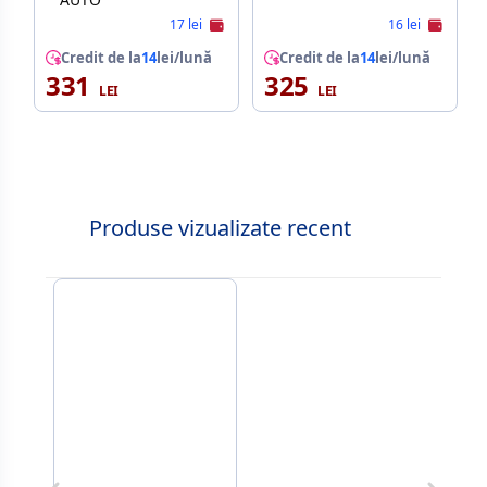
17 lei
16 lei
Credit de la
14
lei/lună
Credit de la
14
lei/lună
331
325
Produse vizualizate recent