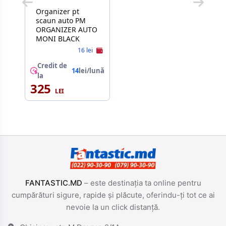
Organizer pt
scaun auto PM
ORGANIZER AUTO
MONI BLACK
16 lei
Credit de
14
lei/lună
la
325
FANTASTIC.MD
– este destinația ta online pentru
cumpărături sigure, rapide și plăcute, oferindu-ți tot ce ai
nevoie la un click distanță.