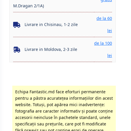
M.Dragan 2/1A)
de la 60
Livrare in Chisinau, 1-2 zile
lei
de la 100
Livrare in Moldova, 2-3 zile
lei
Echipa Fantastic.md face eforturi permanente
pentru a păstra acurateţea informaţiilor din acest
website. Totuși, pot apărea mici inadvertenţe:
fotografia are caracter informativ şi poate conţine
accesorii neincluse în pachetele standard, unele
specificaţii sau preţurile, care pot fi modificate
fără preaviz sau pot conţine erori de operare.