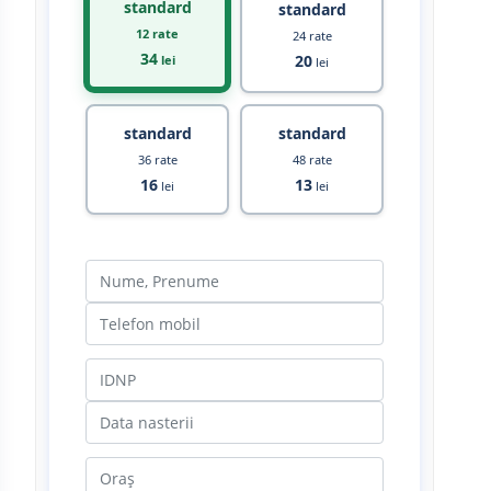
standard
standard
12 rate
24 rate
34
20
lei
lei
standard
standard
36 rate
48 rate
16
13
lei
lei