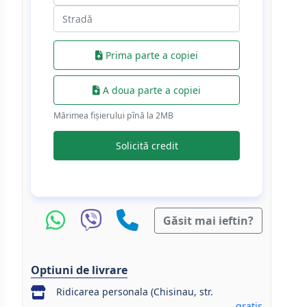
Prima parte a copiei
A doua parte a copiei
Mărimea fișierului pînă la 2МB
Solicită credit
Găsit mai ieftin?
Optiuni de livrare
Ridicarea personala (Chisinau, str.
gratis