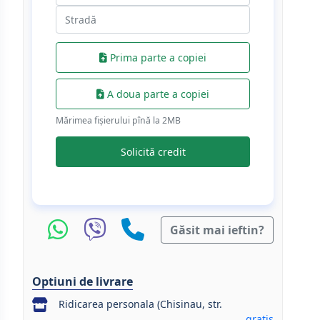
Prima parte a copiei
A doua parte a copiei
Mărimea fișierului pînă la 2МB
Solicită credit
Găsit mai ieftin?
Optiuni de livrare
Ridicarea personala (Chisinau, str.
gratis