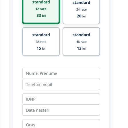
standard
standard
12 rate
24 rate
33
20
lei
lei
standard
standard
36 rate
48 rate
15
13
lei
lei