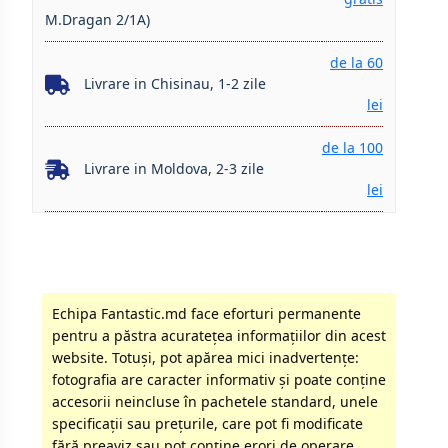
M.Dragan 2/1A)
de la 60
Livrare in Chisinau, 1-2 zile
lei
de la 100
Livrare in Moldova, 2-3 zile
lei
Echipa Fantastic.md face eforturi permanente
pentru a păstra acurateţea informaţiilor din acest
website. Totuși, pot apărea mici inadvertenţe:
fotografia are caracter informativ şi poate conţine
accesorii neincluse în pachetele standard, unele
specificaţii sau preţurile, care pot fi modificate
fără preaviz sau pot conţine erori de operare.