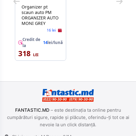
Organizer pt
scaun auto PM
ORGANIZER AUTO
MONI GREY
16 lei
Credit de
14
lei/lună
la
318
FANTASTIC.MD
– este destinația ta online pentru
cumpărături sigure, rapide și plăcute, oferindu-ți tot ce ai
nevoie la un click distanță.