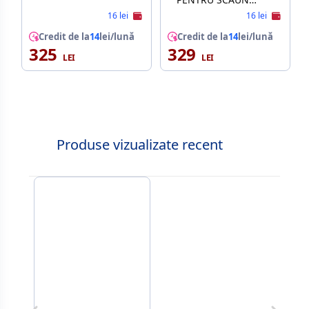
AUTO KIKKABOO
16 lei
16 lei
Credit de la
14
lei/lună
Credit de la
14
lei/lună
325
329
Produse vizualizate recent