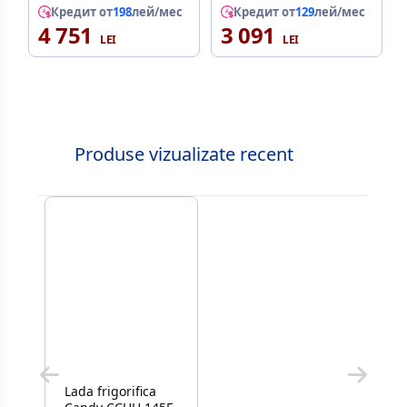
Кредит от
198
лей/мес
Кредит от
129
лей/мес
4 751
3 091
Produse vizualizate recent
Lada frigorifica