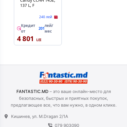
Candy CCHH 145E,
137 L, F
240 лей
Кредит
лей/
201
от
мес
4 801
FANTASTIC.MD
– это ваше онлайн-место для
безопасных, быстрых и приятных покупок,
предлагающее все, что вам нужно, в одном клике.
Кишинев, ул. M.Dragan 2/1A
079 903090