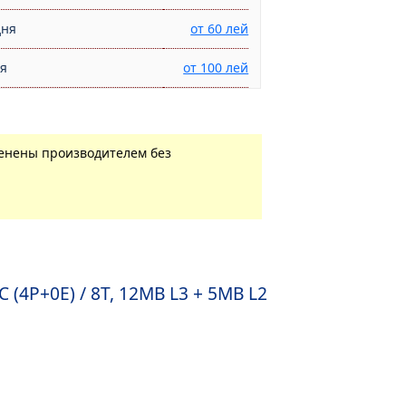
дня
от 60 лей
ня
от 100 лей
менены производителем без
 (4P+0Е) / 8T, 12MB L3 + 5MB L2