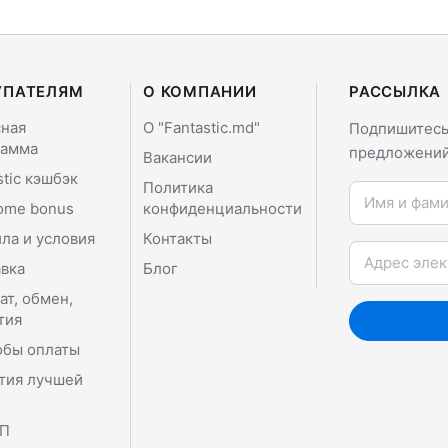
УПАТЕЛЯМ
О КОМПАНИИ
РАССЫЛКА
сная
О "Fantastic.md"
Подпишитесь 
рамма
предложений
Вакансии
stic кэшбэк
Политика
Имя и фамили
ome bonus
конфиденциальности
ла и условия
Контакты
Email
вка
Блог
ат, обмен,
тия
обы оплаты
тия лучшей
П