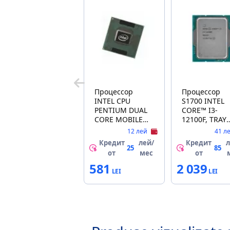
Процессор
Процессор
INTEL CPU
S1700 INTEL
PENTIUM DUAL
CORE™ I3-
CORE MOBILE
12100F, TRAY
T3200 2000MHZ
3.3-4.3GHz, 4
12 лей
41 л
(SOCKET P,
(4P+0Е) / 8T,
Кредит
лей/
Кредит
л
2000MHZ,
12MB L3 + 5
25
85
от
мес
от
667MHZ, 1MB,
L2 Cache, No
581
2 039
(SLAVG)) TRAY
Integrated GP
10nm 60W