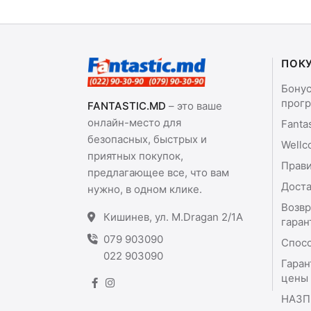
ПОК
Бону
прог
FANTASTIC.MD
– это ваше
онлайн-место для
Fanta
безопасных, быстрых и
Wellc
приятных покупок,
Прави
предлагающее все, что вам
Доста
нужно, в одном клике.
Возвр
Кишинев, ул. M.Dragan 2/1A
гаран
079 903090
Спос
022 903090
Гаран
цены
НАЗП