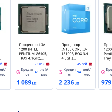
Процессор LGA
Процессор
Проц
1200 INTEL
INTEL CORE I3-
1200
PENTIUM G6405,
13100F, BOX 3.4-
Pent
TRAY 4.1GHz,
4.5GHz
Tray
C
4MB, 14nm, Intel
(4P+0E/8T,
4MB, 14n
ей
22 лей
45 лей
UHD Graphics
12MB,S1700,
58W, Intel U
ей/
Кредит
лей/
Кредит
лей/
Кр
MB
610, 2 Cores, 4
10nm, No Integ.
Graph
46
94
мес
от
мес
от
мес
Threads
Graphics, 58W)
1 089
2 236
979
U,