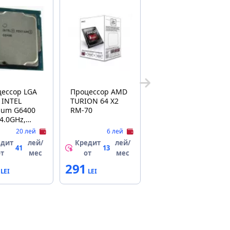
ессор LGA
Процессор AMD
 INTEL
TURION 64 X2
ium G6400
RM-70
 4.0GHz,
m,
20 лей
6 лей
HD
едит
лей/
Кредит
лей/
ics 610, 2
41
13
от
мес
от
мес
Cores, 4 Threads
291